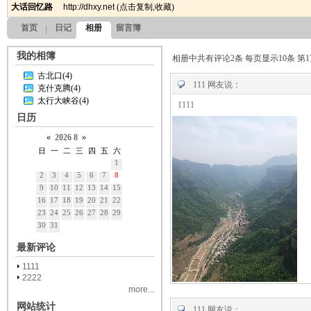
大话回忆路
http://dhxy.net
(
点击复制
,
收藏
)
首页
日记
相册
留言簿
我的相簿
相册中共有评论2条 每页显示10条 第1
古北口(4)
111
网友说：
克什克腾(4)
太行大峡谷(4)
1111
日历
«
2026
8
»
日
一
二
三
四
五
六
1
2
3
4
5
6
7
8
9
10
11
12
13
14
15
16
17
18
19
20
21
22
23
24
25
26
27
28
29
30
31
最新评论
1111
2222
more...
网站统计
111
网友说：