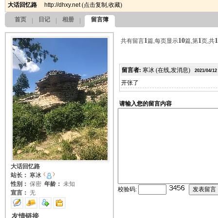
大话回忆路
http://dhxy.net
(
点击复制
,
收藏
)
首页
日记
相册
留言簿
1
10
1
1
共有留言
篇,每页显示
篇,第
页,共
留言者:
寒冰
(在线,
发消息
)
2021/04/12
开张了
请输入您的留言内容
大话回忆路
站长：
寒冰
性别：
保密
年龄：
未知
校验码:
宣言：
无
友情链接