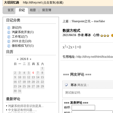
大话回忆路
http://dhxy.net
(
点击复制
,
收藏
)
首页
日记
相册
留言簿
日记分类
上篇：Sharepoint之坑 -- true/false
游记(9)
数据方程式
鸿蒙系统开发(1)
2021/04/16 作者:
寒冰
心情:
工作笔记(7)
2019.古北口(0)
微软模拟飞行(1)
2
x
+2x+1=0
日历
引用地址:
http://dhxy.net/html/track
«
2026
8
»
日
一
二
三
四
五
六
1
2
3
4
5
6
7
8
≡≡≡ 网友评论 ≡≡≡
9
10
11
12
13
14
15
16
17
18
19
20
21
22
寒冰
网友说：
23
24
25
26
27
28
29
30
31
测试验证码
最新评论
≡≡≡ 发表评论 ≡≡≡
鸿蒙系统得语音识别是真...
称呼:
中文版还有些问题......