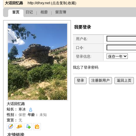
大话回忆路
http://dhxy.net
(
点击复制
,
收藏
)
首页
日记
相册
留言簿
我要登录
用户名:
口令:
登录信息:
我忘了登录密码
大话回忆路
站长：
寒冰
性别：
保密
年龄：
未知
宣言：
无
友情链接