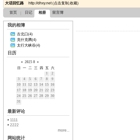
大话回忆路
http://dhxy.net
(
点击复制
,
收藏
)
首页
日记
相册
留言簿
我的相簿
古北口(4)
克什克腾(4)
太行大峡谷(4)
日历
«
2025
8
»
日
一
二
三
四
五
六
1
2
3
4
5
6
7
8
9
10
11
12
13
14
15
16
17
18
19
20
21
22
23
24
25
26
27
28
29
30
31
最新评论
1111
2222
more...
网站统计