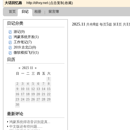
大话回忆路
http://dhxy.net
(
点击复制
,
收藏
)
首页
日记
相册
留言簿
日记分类
2025.11
0
5
1
1
共有
篇 每页
篇 第
页 共
游记(9)
鸿蒙系统开发(1)
工作笔记(7)
2019.古北口(0)
微软模拟飞行(1)
日历
«
2025
11
»
日
一
二
三
四
五
六
1
2
3
4
5
6
7
8
9
10
11
12
13
14
15
16
17
18
19
20
21
22
23
24
25
26
27
28
29
30
最新评论
鸿蒙系统得语音识别是真...
中文版还有些问题......